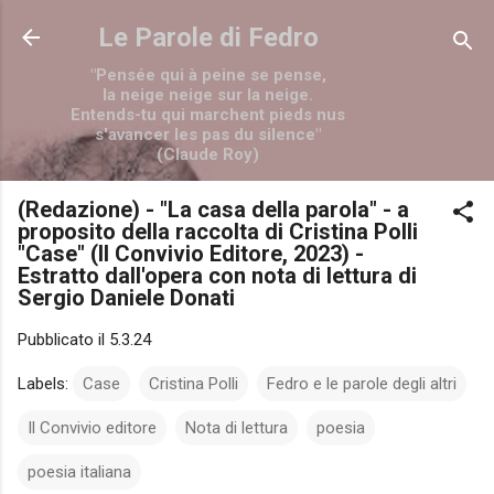
Passa ai contenuti principali
Le Parole di Fedro
"Pensée qui à peine se pense,
la neige neige sur la neige.
Entends-tu qui marchent pieds nus
s'avancer les pas du silence"
(Claude Roy)
(Redazione) - "La casa della parola" - a
proposito della raccolta di Cristina Polli
"Case" (Il Convivio Editore, 2023) -
Estratto dall'opera con nota di lettura di
Sergio Daniele Donati
Pubblicato il
5.3.24
Labels:
Case
Cristina Polli
Fedro e le parole degli altri
Il Convivio editore
Nota di lettura
poesia
poesia italiana