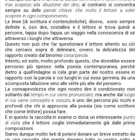
mai sospeso alla diluizione del dire
; al contrario si concentra
sempre su delle
parole chiave che invito il lettore a voler
scoprire in ogni componimento
.
Le linee (di scrittura e contenutistiche), dicevo, sono sempre
definite e, oso dire, cristalline e il lettore si trova quindi a
percorre, tappa dopo tappa, un viaggio nella conoscenza di sé
attraverso i luoghi che attraversa.
Questo non può che far questionare il lettore attento su ciò
che cercavo sopra di delineare, ovvero la delicatezza del
rapporto creato dal binomio
casa/parola.
Intento, ed esito, molto profondo questo, che dovrebbe essere
percorso più spesso nella poesia contemporanea, perché
dietro a quell'indagine si cela gran parte del nostro essere in
rapporto con la parola e coi luoghi in cui essa germina, da una
scomposta lallazione sino alle vette più alte del pensiero.
La consapevolezza che ogni nostro dire è condizionato non
soltanto dal
tempo in cui viene pronunciato,
ma anche dal
luogo
in cui viene concepito e vissuto
, è uno dei percorsi più ricchi e
profondi che chi si approccia alla poesia (sia come scrittore
che come lettore) possa fare.
E in questo la raccolta in esame ci dona un interessante
punto
di vista
che il lettore coglie immediatamente già dalle prime
composizioni.
Siamo dunque molto lieti di potervi donare un breve estratto da
un una raccolta che merita davvero tutto io vostro colto e