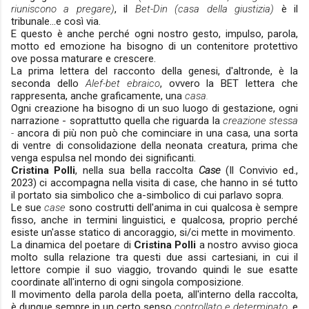
riuniscono a pregare)
, il
Bet-Din (casa della giustizia)
è il
tribunale...e così via.
E questo è anche perché ogni nostro gesto, impulso, parola,
motto ed emozione ha bisogno di un contenitore protettivo
ove possa maturare e crescere.
La prima lettera del racconto della genesi, d'altronde, è la
seconda dello
Alef-bet ebraico
, ovvero la BET lettera che
rappresenta, anche graficamente, una
casa.
Ogni creazione ha bisogno di un suo luogo di gestazione, ogni
narrazione - soprattutto quella che riguarda la
creazione stessa
-
ancora di più non può che cominciare in una casa, una sorta
di ventre di consolidazione della neonata creatura, prima che
venga espulsa nel mondo dei significanti.
Cristina Polli
, nella sua bella raccolta
Case
(Il Convivio ed.,
2023) ci accompagna nella visita di case, che hanno in sé tutto
il portato sia simbolico che a-simbolico di cui parlavo sopra.
Le sue
case
sono costrutti dell'anima in cui qualcosa è sempre
fisso, anche in termini linguistici, e qualcosa, proprio perché
esiste un'asse statico di ancoraggio, si/ci mette in movimento.
La dinamica del poetare di
Cristina Polli
a nostro avviso gioca
molto sulla relazione tra questi due assi cartesiani, in cui il
lettore compie il suo viaggio, trovando quindi le sue esatte
coordinate all'interno di ogni singola composizione.
Il movimento della parola della poeta, all'interno della raccolta,
è dunque sempre in un certo senso
controllato e determinato,
e