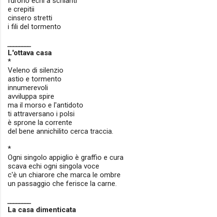
furono echi a schianti
e crepitii
cinsero stretti
i fili del tormento
________
L'ottava casa
*
Veleno di silenzio
astio e tormento
innumerevoli
avviluppa spire
ma il morso e l'antidoto
ti attraversano i polsi
è sprone la corrente
del bene annichilito cerca traccia.
*
Ogni singolo appiglio è graffio e cura
scava echi ogni singola voce
c'è un chiarore che marca le ombre
un passaggio che ferisce la carne.
________
La casa dimenticata