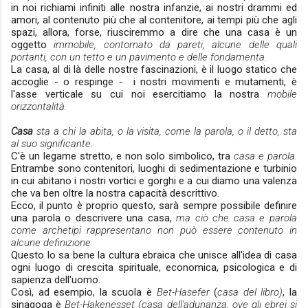
in noi richiami infiniti alle nostra infanzie, ai nostri drammi ed
amori, al contenuto più che al contenitore, ai tempi più che agli
spazi, allora, forse, riusciremmo a dire che una casa è un
oggetto
immobile, contornato da pareti, alcune delle quali
portanti, con un tetto e un pavimento e delle fondamenta.
La casa, al di là delle nostre fascinazioni, è il luogo statico che
accoglie - o respinge - i nostri movimenti e mutamenti, è
l'asse verticale su cui noi esercitiamo la nostra
mobile
orizzontalità.
Casa
sta a chi la abita, o la visita, come la parola, o il detto, sta
al suo significante.
C'è un legame stretto, e non solo simbolico, tra
casa e parola.
Entrambe sono contenitori, luoghi di sedimentazione e turbinio
in cui abitano i nostri vortici e gorghi e a cui diamo una valenza
che va ben oltre la nostra capacità descrittivo.
Ecco, il punto è proprio questo, sarà sempre possibile definire
una parola o descrivere una casa,
ma ciò che casa e parola
come archetipi rappresentano non può essere contenuto in
alcune definizione.
Questo lo sa bene la cultura ebraica che unisce all'idea di casa
ogni luogo di crescita spirituale, economica, psicologica e di
sapienza dell'uomo.
Così, ad esempio, la scuola è
Bet-Hasefer
(
casa del libro)
, la
sinagoga è
Bet-Hakenesset (casa dell'adunanza, ove gli ebrei si