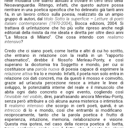
nelle modalità che siamo abituati a trovare in certi testi della
Neoavanguardia. Ritengo, infatti, che questo autore possa
rientrare in una poetica specifica che ho delineato già tanti anni
fa, in un lavoro critico sulla poesia, realizzato da un ampio
gruppo di autori, dal
titolo Sotto la superficie
–
Letture di poeti
italiani contemporanei (1970-2004)
, Bocca edizioni, 2004. Si
trattava di un’intuizione che ho più volte ripreso anche negli
editoriali della rivista da me ideata e diretta per oltre dieci anni
“La Mosca di Milano”. Che cosa intendo con
realismo
intensivo
?
Credo che ci siano poeti, come Isetta e altri di cui ho scritto,
che entrano in relazione con la realtà in un “rapporto
chiasmatico”, direbbe il filosofo Merleau-Ponty, e così
superano la dicotomia tra Soggetto e mondo, per cui si
costituisce una
parola nuova
di poesia capace di esprimere la
relazione attiva
tra Io e mondo. Infatti, il poeta non solo entra in
relazione coi dati concreti, ma da questi è mosso e coinvolto,
grazie ad un’acuta percezione riesce a intuire le linee di
sviluppo, le potenzialità interne del reale e il minuscolo che
abita ogni dato concreto e ogni evento, cogliendo così
l’invisibile nel visibile
, direi, parafrasando ancora Merelau-Ponty,
senza però attribuire a ciò alcuna aurea misterica o intimistica.
Il
realismo intensivo
che scorgo in certi poeti, quindi, è un
intreccio
di Io e mondo, così che entrambi si modificano
reciprocamente, tanto che la parola poetica è frutto di
esperienza, intuizione, memoria, rielaborazione e visione.
Questa mia ipotesi, nel caso della ricerca poetica di Isetta,