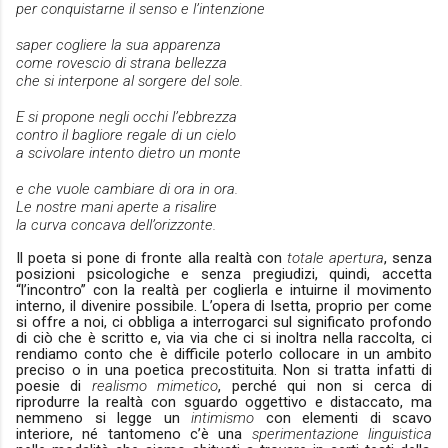
per conquistarne il senso e l’intenzione
saper cogliere la sua apparenza
come rovescio di strana bellezza
che si interpone al sorgere del sole.
E si propone negli occhi l’ebbrezza
contro il bagliore regale di un cielo
a scivolare intento dietro un monte
e che vuole cambiare di ora in ora.
Le nostre mani aperte a risalire
la curva concava dell’orizzonte.
Il poeta si pone di fronte alla realtà con
totale apertura
, senza
posizioni psicologiche e senza pregiudizi, quindi, accetta
“l’incontro” con la realtà per coglierla e intuirne il movimento
interno, il divenire possibile. L’opera di Isetta, proprio per come
si offre a noi, ci obbliga a interrogarci sul significato profondo
di ciò che è scritto e, via via che ci si inoltra nella raccolta, ci
rendiamo conto che è difficile poterlo collocare in un ambito
preciso o in una poetica precostituita. Non si tratta infatti di
poesie di
realismo mimetico
, perché qui non si cerca di
riprodurre la realtà con sguardo oggettivo e distaccato, ma
nemmeno si legge un
intimismo
con elementi di scavo
interiore, né tantomeno c’è una
sperimentazione linguistica