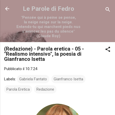
Passa ai contenuti principali
Le Parole di Fedro
"Pensée qui à peine se pense,
la neige neige sur la neige.
Entends-tu qui marchent pieds nus
s'avancer les pas du silence"
(Claude Roy)
(Redazione) - Parola eretica - 05 -
"Realismo intensivo", la poesia di
Gianfranco Isetta
Pubblicato il
10.7.24
Labels:
Gabriela Fantato
Gianfranco Isetta
Parola Eretica
Redazione