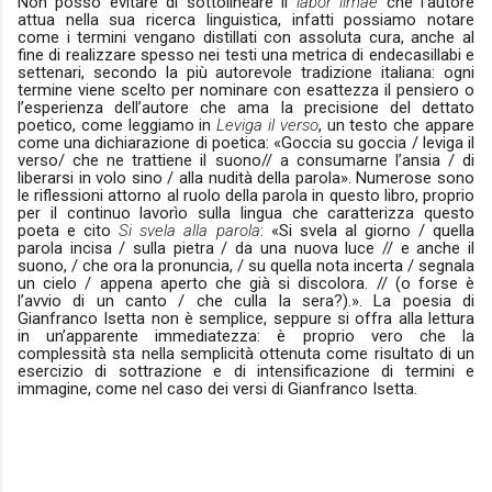
Non posso evitare di sottolineare il
labor limae
che l’autore
attua nella sua ricerca linguistica, infatti possiamo notare
come i termini vengano distillati con assoluta cura, anche al
fine di realizzare spesso nei testi una metrica di endecasillabi e
settenari, secondo la più autorevole tradizione italiana: ogni
termine viene scelto per nominare con esattezza il pensiero o
l’esperienza dell’autore che ama la precisione del dettato
poetico, come leggiamo in
Leviga il verso
, un testo che appare
come una dichiarazione di poetica: «Goccia su goccia / leviga il
verso/ che ne trattiene il suono// a consumarne l’ansia / di
liberarsi in volo sino / alla nudità della parola». Numerose sono
le riflessioni attorno al ruolo della parola in questo libro, proprio
per il continuo lavorìo sulla lingua che caratterizza questo
poeta e cito
Si svela alla parola
: «Si svela al giorno / quella
parola incisa / sulla pietra / da una nuova luce // e anche il
suono, / che ora la pronuncia, / su quella nota incerta / segnala
un cielo / appena aperto che già si discolora. // (o forse è
l’avvio di un canto / che culla la sera?).». La poesia di
Gianfranco Isetta non è semplice, seppure si offra alla lettura
in un’apparente immediatezza: è proprio vero che la
complessità sta nella semplicità ottenuta come risultato di un
esercizio di sottrazione e di intensificazione di termini e
immagine, come nel caso dei versi di Gianfranco Isetta.