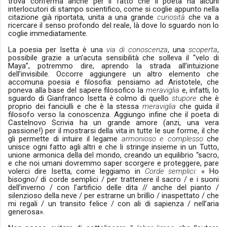
trova conferma anche per il fatto che il poeta ha alcuni
interlocutori di stampo scientifico, come si coglie appunto nella
citazione già riportata, unita a una grande
curiosità
che va a
ricercare il senso profondo del reale, là dove lo sguardo non lo
coglie immediatamente.
La poesia per Isetta è una
via di conoscenza
, una
scoperta
,
possibile grazie a un’acuta sensibilità che solleva il “velo di
Maya”, potremmo dire, aprendo la strada all’intuizione
dell’invisibile. Occorre aggiungere un altro elemento che
accomuna poesia e filosofia: pensiamo ad Aristotele, che
poneva alla base del sapere filosofico la
meraviglia
e, infatti, lo
sguardo di Gianfranco Isetta è colmo di quello
stupore
che è
proprio dei fanciulli e che è la stessa
meraviglia
che guida il
filosofo verso la conoscenza. Aggiungo infine che il poeta di
Castelnovo Scrivia ha un grande amore (anzi, una vera
passione!) per il mostrarsi della vita in tutte le sue forme, il che
gli permette di intuire il legame
armonioso e complesso
che
unisce ogni fatto agli altri e che li stringe insieme in un Tutto,
unione armonica della del mondo, creando un equilibrio “sacro,
e che noi umani dovremmo saper scorgere e proteggere, pare
volerci dire Isetta, come leggiamo in
Corde semplici:
« Ho
bisogno/ di corde semplici / per trattenere il sacro / e i suoni
dell’inverno / con l’artificio delle dita // anche del pianto /
silenzioso della neve / per estrarne un brillìo / inaspettato / che
mi regali / un transito felice / con ali di sapienza / nell’aria
generosa».