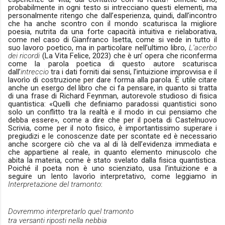
probabilmente in ogni testo si intrecciano questi elementi, ma
personalmente ritengo che dall’esperienza, quindi, dall’incontro
che ha anche scontro con il mondo scaturisca la migliore
poesia, nutrita da una forte capacità intuitiva e rielaborativa,
come nel caso di Gianfranco Isetta, come si vede in tutto il
suo lavoro poetico, ma in particolare nell’ultimo libro,
L’acerbo
dei ricordi
(La Vita Felice, 2023) che è un’ opera che riconferma
come la parola poetica di questo autore scaturisca
dall’
intreccio
tra i dati forniti dai sensi, l’intuizione improvvisa e il
lavorìo di costruzione per dare forma alla parola. È utile citare
anche un esergo del libro che ci fa pensare, in quanto si tratta
di una frase di Richard Feynman, autorevole studioso di fisica
quantistica: «Quelli che definiamo paradossi quantistici sono
solo un conflitto tra la realtà e il modo in cui pensiamo che
debba essere», come a dire che per il poeta di Castelnuovo
Scrivia, come per il noto fisico, è importantissimo superare i
pregiudizi e le conoscenze date per scontate ed è necessario
anche scorgere ciò che va al di là dell’evidenza immediata e
che appartiene al reale, in quanto elemento minuscolo che
abita la materia, come è stato svelato dalla fisica quantistica.
Poiché il poeta non è uno scienziato, usa l’intuizione e a
seguire un lento lavorìo interpretativo, come leggiamo in
Interpretazione del tramonto
:
Dovremmo interpretarlo quel tramonto
tra versanti riposti nella nebbia