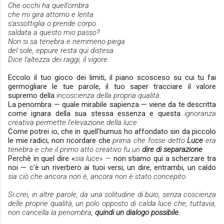
Che occhi ha quell'ombra
che mi gira attorno e lenta
s'assottiglia o prende corpo
saldata a questo mio passo?
Non si sa tenebra e nemmeno piega
del sole, eppure resta qui distesa.
Dice l'altezza dei raggi, il vigore.
Eccolo il tuo gioco dei limiti, il piano scosceso su cui tu fai
germogliare le tue parole, il tuo saper tracciare il valore
supremo della
incoscienza della propria qualità.
La penombra — quale mirabile sapienza — viene da te descritta
come ignara della sua stessa essenza e questa
ignoranza
creativa permette l'elevazione della luce.
Come potrei io, che in quell'humus ho affondato sin da piccolo
le mie radici, non ricordare che
prima che fosse detto
Luce
era
tenebra e che il primo atto creativo fu un
dire di separazione
.
Perchè in quel dire «
sia luce» —
non stiamo qui a scherzare tra
noi — c'è un riverbero ai tuoi versi, un dire, entrambi, un caldo
sia ciò che ancora non è, ancora non è stato concepito.
Si crei, in altre parole, da una solitudine di buio, senza coscienza
delle proprie qualità, un polo opposto di calda luce che, tuttavia,
non cancella la penombra,
quindi
un dialogo possibile.