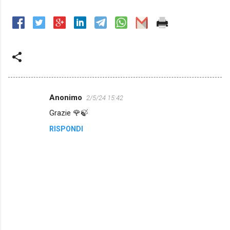
Anonimo
2/5/24 15:42
C
Grazie 🌹🍃
o
RISPONDI
m
m
e
n
t
i