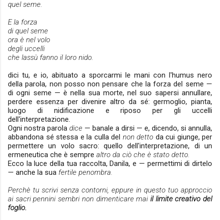
quel seme.
E la forza
di quel seme
ora è nel volo
degli uccelli
che lassù fanno il loro nido.
dici tu, e io, abituato a sporcarmi le mani con l'humus nero
della parola, non posso non pensare che la forza del seme —
di ogni seme — è nella sua morte, nel suo sapersi annullare,
perdere essenza per divenire altro da sé: germoglio, pianta,
luogo di nidificazione e riposo per gli uccelli
dell'interpretazione.
Ogni nostra parola
dice
— banale a dirsi — e, dicendo, si annulla,
abbandona sé stessa e la culla del
non detto
da cui giunge, per
permettere un volo sacro: quello dell'interpretazione, di un
ermeneutica che è sempre
altro da ciò che è stato detto.
Ecco la luce della tua raccolta, Danila, e — permettimi di dirtelo
— anche la sua
fertile penombra.
Perchè tu scrivi senza contorni, eppure in questo tuo approccio
ai sacri pennini sembri non dimenticare mai
il limite creativo del
foglio.