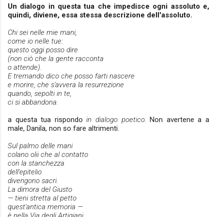
Un dialogo in questa tua che impedisce ogni assoluto e,
quindi, diviene, essa stessa descrizione dell'assoluto.
Chi sei nelle mie mani,
come io nelle tue:
questo oggi posso dire
(non ciò che la gente racconta
o attende).
E tremando dico che posso farti nascere
e morire, che s'avvera la resurrezione
quando, sepolti in te,
ci si abbandona.
a questa tua rispondo
in dialogo poetico.
Non avertene a a
male, Danila, non so fare altrimenti.
Sul palmo delle mani
colano olii che
al contatto
con la stanchezza
dell'epitelio
divengono sacri.
La dimora del Giusto
— tieni stretta al petto
quest'antica memoria —
è nella Via degli Artigiani