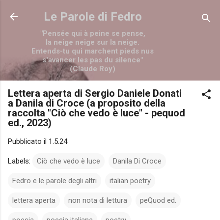
Passa ai contenuti principali
Le Parole di Fedro
"Pensée qui à peine se pense,
la neige neige sur la neige.
Entends-tu qui marchent pieds nus
s'avancer les pas du silence"
(Claude Roy)
Lettera aperta di Sergio Daniele Donati
a Danila di Croce (a proposito della
raccolta "Ciò che vedo è luce" - pequod
ed., 2023)
Pubblicato il
1.5.24
Labels:
Ciò che vedo è luce
Danila Di Croce
Fedro e le parole degli altri
italian poetry
lettera aperta
non nota di lettura
peQuod ed.