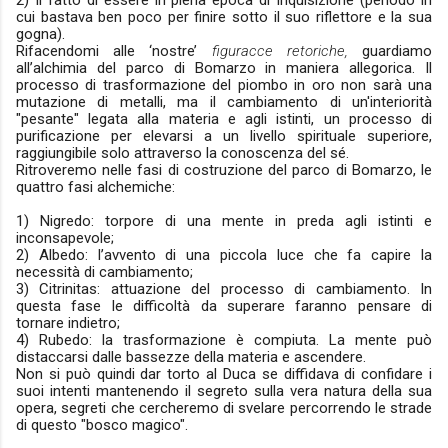
2) Il fatto di essere in piena epoca di Inquisizione (periodo in
cui bastava ben poco per finire sotto il suo riflettore e la sua
gogna).
Rifacendomi alle ‘nostre’
figuracce retoriche,
guardiamo
all’alchimia del parco di Bomarzo in maniera allegorica. Il
processo di trasformazione del piombo in oro non sarà una
mutazione di metalli, ma il cambiamento di un'interiorità
"pesante" legata alla materia e agli istinti, un processo di
purificazione per elevarsi a un livello spirituale superiore,
raggiungibile solo attraverso la conoscenza del sé.
Ritroveremo nelle fasi di costruzione del parco di Bomarzo, le
quattro fasi alchemiche:
1) Nigredo: torpore di una mente in preda agli istinti e
inconsapevole;
2) Albedo: l’avvento di una piccola luce che fa capire la
necessità di cambiamento;
3) Citrinitas: attuazione del processo di cambiamento. In
questa fase le difficoltà da superare faranno pensare di
tornare indietro;
4) Rubedo: la trasformazione è compiuta. La mente può
distaccarsi dalle bassezze della materia e ascendere.
Non si può quindi dar torto al Duca se diffidava di confidare i
suoi intenti mantenendo il segreto sulla vera natura della sua
opera, segreti che cercheremo di svelare percorrendo le strade
di questo "bosco magico".