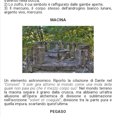
traverso nella bocca;
2) Lo zolfo, il cui simbolo è raffigurato dalle gambe aperte;
3) Il mercurio, il corpo stesso dell'androgino bianco lunare,
argento vivo, mercurio.
MACINA
Un elemento astronomico. Riporto la citazione di Dante nel
"Convivio":
"il sole gira attorno al mondo come una mola della
quale non paia più che il mezzo corpo suo"
. Nel mondo terreno
la macina separa il grano dalla crusca, ma abbiamo un’altra
allusione all'Opera alchemica di divisione e sublimazione
nell’iscrizione "
solvet et coagula
", divisione tra la parte pura e
quella impura, scartando quest'ultima.
PEGASO