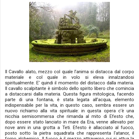
Il Cavallo alato, mezzo col quale l’anima si distacca dal corpo
materiale e col quale in volo si eleva innalzandosi
spiritualmente. E' quindi il momento del distacco dalla materia.
Il cavallo scalpitante è simbolo dello spirito libero che comincia
a distaccarsi dalla materia. Questa figura mitologica, facendo
parte di una fontana, è stata legata all’acqua, elemento
indispensabile per la vita, in questo caso, sembra essere un
nuovo richiamo alla vita spirituale: in questa opera c’è una
nicchia semisommersa che rimanda al mito di Efesto che,
dopo essere stato lanciato in mare da Era, venne allevato per
nove anni in una grotta a Teti. Efesto è allacciato al fuoco,
posto sotto la pietra squadrata che rappresenta l'atanor, il
forno alchemico. Il fuoco è il mezzo attraverso cui si attua la