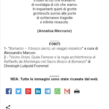
d'oblio di ciò che eravamo
di nostalgia di ciò che siamo.
In inquietanti quieti di grotte
grotteschi sorrisi alle porte
di sotterranee tragedie
e infinite rinascite.
(Annalisa Mercurio)
____
FONTI
1- “
Bomarzo – Il bosco sacro, un viaggio iniziatico
” a cura di
Alessandro Marcon.
2 - “
Vicino Orsini, Giulia Farnese e la regia architettonica di
Raffaello da Montelupo nel Sacro Bosco di Bomarzo
” di
Christoph Luitpold Frommel
_____
NDA: Tutte le immagini sono state ricavate dal web.