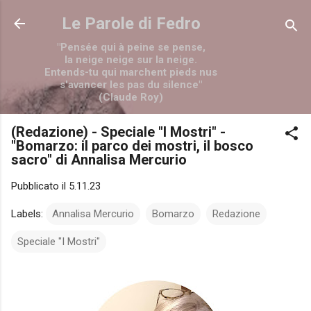
Passa ai contenuti principali
Le Parole di Fedro
"Pensée qui à peine se pense,
la neige neige sur la neige.
Entends-tu qui marchent pieds nus
s'avancer les pas du silence"
(Claude Roy)
(Redazione) - Speciale "I Mostri" -
"Bomarzo: il parco dei mostri, il bosco
sacro" di Annalisa Mercurio
Pubblicato il
5.11.23
Labels:
Annalisa Mercurio
Bomarzo
Redazione
Speciale "I Mostri"