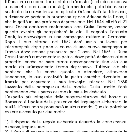
Il Duca, era un uomo tormentato da ‘mostri’ (e chi di noi non va
a braccetto con i suoi mostri), tormento che potrebbe essere
scaturito da un’esistenza complicata. Orfano dall'età di tre anni,
a diciannove perderà la promessa sposa Adriana della Rosa, il
che lo gettò in una profonda depressione. Nel 1544, all’età di 21
anni, Orsini contrarrà matrimonio con Giulia Farnese; anche
questo evento gli complicherà la vita. Il cognato Torquato
Conti, lo coinvolgerà in una campagna militare in Germania.
Dopo il suo ritorno, nel 1552 darà inizio ai lavori, per
interromperli dopo poco a causa di una nuova campagna in
Francia dove rimase prigioniero per 2 anni. Nel 1556, il Duca
Orsini tornerà nuovamente in patria, dove potrà dedicarsi al suo
progetto, anche se sarà ormai accompagnato fino alla sua
morte da un’importante forma depressiva. Tuttavia c’è chi
sostiene che fu anche questa a stimolare, attraverso
l’inconscio, la sua creatività: la pietra sarebbe diventata un
tramite per esprimere il suo travaglio interiore. Nel 1560
l’avvento della scomparsa della moglie Giulia; molte fonti
sostengono che il parco dei mostri sia a lei dedicato.
L’aspetto più intrigante delle rappresentazioni del bosco di
Bomarzo è l’ipotesi della presenza del linguaggio alchemico. In
realtà, l'Orsini non si pronunciò in alcun modo. Questo potrebbe
essere avvenuto per due motivi:
1) Il rispetto della regola alchemica riguardo la conoscenza:
osserva, impara, taci