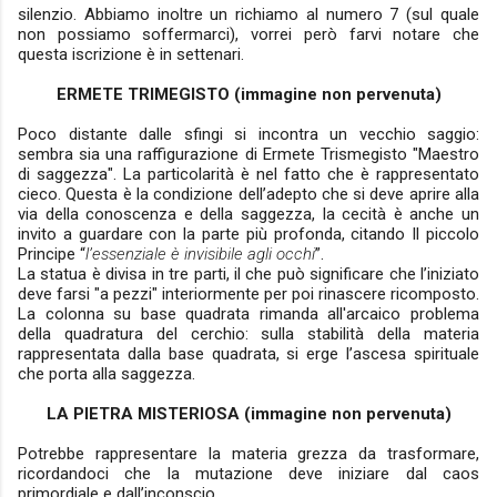
silenzio. Abbiamo inoltre un richiamo al numero 7 (sul quale
non possiamo soffermarci), vorrei però farvi notare che
questa iscrizione è in settenari.
ERMETE TRIMEGISTO (immagine non pervenuta)
Poco distante dalle sfingi si incontra un vecchio saggio:
sembra sia una raffigurazione di Ermete Trismegisto "Maestro
di saggezza". La particolarità è nel fatto che è rappresentato
cieco. Questa è la condizione dell’adepto che si deve aprire alla
via della conoscenza e della saggezza, la cecità è anche un
invito a guardare con la parte più profonda, citando Il piccolo
Principe “
l’essenziale è invisibile agli occhi
”.
La statua è divisa in tre parti, il che può significare che l’iniziato
deve farsi "a pezzi" interiormente per poi rinascere ricomposto.
La colonna su base quadrata rimanda all'arcaico problema
della quadratura del cerchio: sulla stabilità della materia
rappresentata dalla base quadrata, si erge l’ascesa spirituale
che porta alla saggezza.
LA PIETRA MISTERIOSA (immagine non pervenuta)
Potrebbe rappresentare la materia grezza da trasformare,
ricordandoci che la mutazione deve iniziare dal caos
primordiale e dall’inconscio.