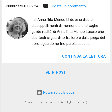
Pubblicato il
17.2.24
Posta un commento
di Anna Rita Merico Lì dove si dice di
disseppellimenti di memorie e ondivaghe
gelide realtà. di Anna Rita Merico Lascio che
due testi si guardino tra loro e dalla piega del
Loro sguardo ne tiro parola appena
accennata. Dei territori europei del nord-est
mi affascina la velocità dei passaggi della
CONTINUA LA LETTURA
Storia all’interno del secolo andato e di
come e quanto, ogni passaggio, abbia creato
ALTRI POST
mutamenti radicali in generazioni di donne e
uomini. S’affastellano, dunque, queste voci
che ci giungono ovattate da una dimensione
che, a noi, non è dato conoscere se non per
Powered by Blogger
flash, corrispondenze, archivi ora aperti,
"Bianca la luce, bianca; papà" (mio figlio a due anni)
carte de-secretate. E li scorgiamo a narrarsi
attraverso tracce e segni di fughe, di perdite,