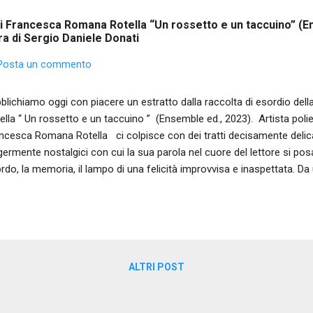
 di Francesca Romana Rotella “Un rossetto e un taccuino” (E
ura di Sergio Daniele Donati
Posta un commento
blichiamo oggi con piacere un estratto dalla raccolta di esordio d
ella “ Un rossetto e un taccuino ” (Ensemble ed., 2023). Artista pol
ncesca Romana Rotella ci colpisce con dei tratti decisamente delic
germente nostalgici con cui la sua parola nel cuore del lettore si pos
ordo, la memoria, il lampo di una felicità improvvisa e inaspettata. Da
bra che la poeta sappia ben alternare versi dalla lunghezza e tenuta d
to incisivi e pieni; e questo senza perdere mai tensione e vibrazione
richiamo ad un vissuto d'esperienza che, tuttavia, la poeta sa tradurr
gile e delicato, mai distaccato – anche quando si sofferma su un pe
 poesia, dunque, riflessiva e pacata ma allo stesso tempo capace di 
ALTRI POST