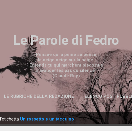
Passa ai contenuti principali
Le Parole di Fedro
"Pensée qui à peine se pense,
la neige neige sur la neige.
Entends-tu qui marchent pieds nus
s'avancer les pas du silence"
(Claude Roy)
LE RUBRICHE DELLA REDAZIONE
ELENCO POST PUBBL
l'etichetta
Un rossetto e un taccuino