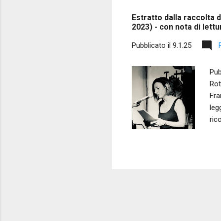
s
Estratto dalla raccolta
t
2023) - con nota di lett
Pubblicato il
9.1.25
Pub
Rot
Fra
leg
ric
sem
mol
un 
fra
Una