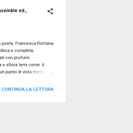
nsemble ed.,
ella poeta Francesca Romana
iedrica e completa,
ati con profumi
a e sfiora temi come il
 un punto di vista metrico
ecisa ad altri più serrati,
. Tutto è in queste poesie
CONTINUA LA LETTURA
e, in gesto di osservazione
nsiero d'apprendimento.
toccare corde p...