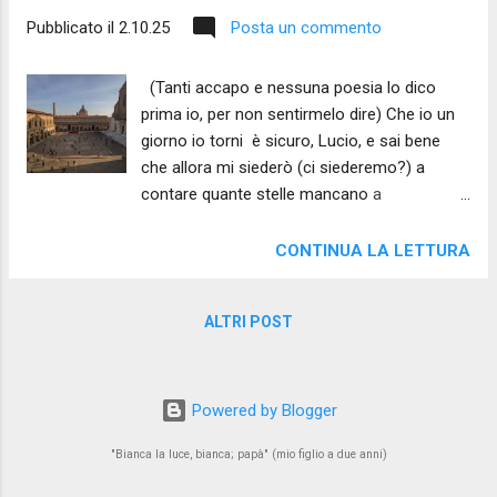
Pubblicato il
2.10.25
Posta un commento
(Tanti accapo e nessuna poesia lo dico
prima io, per non sentirmelo dire) Che io un
giorno io torni è sicuro, Lucio, e sai bene
che allora mi siederò (ci siederemo?) a
contare quante stelle mancano a
quell'eterno desiderio di morire perché
possa avere soddisfazione. [ A modo
CONTINUA LA LETTURA
mio, a modo nostro ce lo diremo,
Lucio, di quanto dolore e quanta
ALTRI POST
poesia sia nascosta dietro una
carezza mai ricevuta – e tanto
cercata.] Capiranno in pochi – forse solo noi
due – e mi uscirà un emiliano singulto, o
Powered by Blogger
forse una bestemmia, perché sono vecchio
"Bianca la luce, bianca; papà" (mio figlio a due anni)
e non volevo [Dio solo sa quanto ho lottato]
che andasse così. Testo – inedito 2025 – di