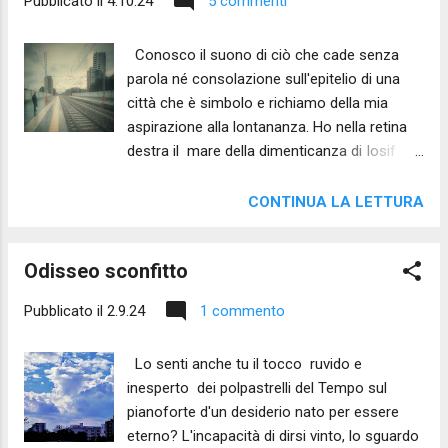
Pubblicato il
4.10.24
5 commenti
Conosco il suono di ciò che cade senza
parola né consolazione sull'epitelio di una
città che è simbolo e richiamo della mia
aspirazione alla lontananza. Ho nella retina
destra il mare della dimenticanza di Iosif
Brodskij ma nei miei lobi gli oceani
risuonano dell'urlo di Odisseo disperso tra i
CONTINUA LA LETTURA
flutti della speranza. ______ Testo - inedito
2024 - e foto di Sergio Daniele Donati
Odisseo sconfitto
Pubblicato il
2.9.24
1 commento
Lo senti anche tu il tocco ruvido e
inesperto dei polpastrelli del Tempo sul
pianoforte d'un desiderio nato per essere
eterno? L'incapacità di dirsi vinto, lo sguardo