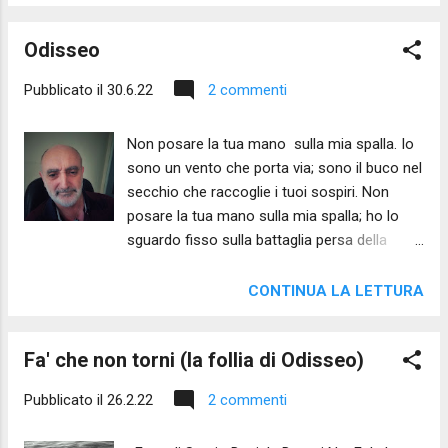
robuste che mi seghino le caviglie e di
però a tender archi, uccider Proci e p...
ritrovare nella caduta di gocce di sangue sul
Odisseo
ponte il senso profondo d'una direzione
perduta. Foto e testo - inedito 2022 di Sergio
Pubblicato il
30.6.22
2 commenti
Daniele Donati ©
Non posare la tua mano sulla mia spalla. Io
sono un vento che porta via; sono il buco nel
secchio che raccoglie i tuoi sospiri. Non
posare la tua mano sulla mia spalla; ho lo
sguardo fisso sulla battaglia persa della
memoria; io sono il vento che mi porta via e
mi canta, con voce di sirena, l'illusione del
CONTINUA LA LETTURA
ritorno. Non posare la tua mano sulla mia
spalla; completa la tua tela di ragno, tacita il
Fa' che non torni (la follia di Odisseo)
richiamo a tornare dall'abisso - il tuo abisso
e chiudi le tue orecchie al sussurro
Pubblicato il
26.2.22
2 commenti
dell'inganno che ti dice - che mi dice -
impossibile a morire. Sergio Daniele Donati -