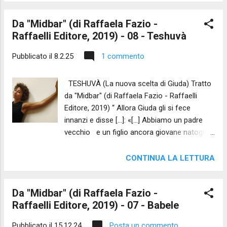
l’amore se non vuole! Scendi, scendiamo tra
Da "Midbar" (di Raffaela Fazio -
steli acri e lievi. Recluso nel giardino, il
Raffaelli Editore, 2019) - 08 - Teshuvà
giardino delle noci come un sogno
prigioniero di altro sogno.
Pubblicato il
8.2.25
1 commento
Dentro il tempo infinito il suo principio, la
gemma di fuoco: è delizia, privazione. Non
TESHUVÀ (La nuova scelta di Giuda) Tratto
scuotete dal sonno l’amore se non vuole!
da "Midbar" (di Raffaela Fazio - Raffaelli
Nella fessura ha introdotto le dita. Ho aperto
Editore, 2019) “ Allora Giuda gli si fece
ma lui si è ritratto, è svanito.
innanzi e disse […]: «[…] Abbiamo un padre
Muto lo spasmo. Una...
vecchio e un figlio ancora giovane natogli in
vecchiaia, il fratello che aveva è morto ed
egli è rimasto l’unico figlio di quella
CONTINUA LA LETTURA
madre […]. Ora, lascia che il tuo servo
rimanga al posto del giovinetto […] e il
Da "Midbar" (di Raffaela Fazio -
giovinetto torni lassù con i suoi fratelli! […]»”
Raffaelli Editore, 2019) - 07 - Babele
(Gn 44,18.20.33). Spogliammo, vendemmo il
fratello più amato. Da allora il passato è
Pubblicato il
15.12.24
Posta un commento