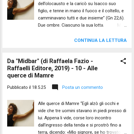
dell’olocausto e la caricò su Isacco suo
nome dell'Eterno. E l'Eterno, per farsi
figlio, e tenne in mano il fuoco e il coltello, e
conoscere dall'uomo, non gli suggerisce un
camminavano tutti e due insieme” (Gn 22,6).
nome, non potendo essere in esso
Due ombre. Ciascuno la sua lotta. Mi
contenuto, ma gli fa una promessa.
ama il primo come fiamma ma a volte è nero
L'ebraico "Ehyeh Asher Ehyeh" è stato
incendio nello scontro col mio soffio
tradotto in più modi, dato che il verbo utiliz...
CONTINUA LA LETTURA
e se non gli rispondo. Mi teme il
secondo, si riduce gli basta il peso della
Da "Midbar" (di Raffaela Fazio -
legna sulle spalle l’ubbidienza. Al primo
Raffaelli Editore, 2019) - 10 - Alle
insegno il freddo del coltello la pausa, il mio
querce di Mamre
mistero all’altro il bisogno dell’istinto il
sentimento vivo nella legatura più
Pubblicato il
18.5.25
Posta un commento
ribelle. Io voglio ardore e freno
insieme in ogni uomo un passo che tra i
Alle querce di Mamre “Egli alzò gli occhi e
due oscilli nel salire e mentre torna a
vide che tre uomini stavano in piedi presso di
valle. ______ Videolettura dell'autrice ...
lui. Appena li vide, corse loro incontro
dall’ingresso della tenda e si prostrò fino a
terra, dicendo: «Mio signore, se ho trovato