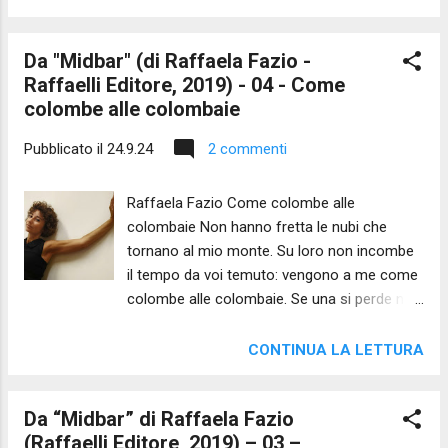
cerca di tenere insieme nella mente una
parola e invece quella si spezza nel chiarore
Da "Midbar" (di Raffaela Fazio -
balbuziente. Quando la voce
Raffaelli Editore, 2019) - 04 - Come
sogna riunisce il gregge dei suoi suoni e il
colombe alle colombaie
tempo le obbedisce. Ma tu, popolo mio ti
spargi come il mio nome confuso si divise
Pubblicato il
24.9.24
2 commenti
tra il seno e il fiume il trono e poi il deserto.
Adesso in te esco dai miei confini. E
Raffaela Fazio Come colombe alle
non rinuncio perché ti vedo: sei tu, popolo
colombaie Non hanno fretta le nubi che
incerto che mi pronunci ...
tornano al mio monte. Su loro non incombe
il tempo da voi temuto: vengono a me come
colombe alle colombaie. Se una si perde non
la riporto alle mie pendici. Le offro il buio in
cui fare pace con la fatica e lo spazio che
CONTINUA LA LETTURA
ancora l’invita. ________ NOTA
DELL'AUTRICE Tra le tante immagini
Da “Midbar” di Raffaela Fazio
dell’Eterno che accoglie, mi piace questa
(Raffaelli Editore, 2019) – 03 –
della montagna fedele alle sue nubi, fedele a