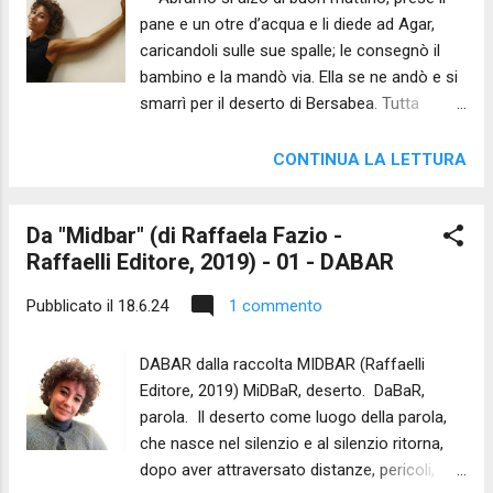
male uniti come un primordiale abisso. Tra lei
pane e un otre d’acqua e li diede ad Agar,
e il mondo non c’è più distanza non c’è solo
caricandoli sulle sue spalle; le consegnò il
visione ma un gusto sempre nuovo di
bambino e la mandò via. Ella se ne andò e si
coscienza - sapienza del dolore. Il suo
smarrì per il deserto di Bersabea. Tutta
peccato? La fretta nell’avermi: non attese
l’acqua dell’otre era venuta a mancare. Allora
davanti al desideri...
depose il bambino sotto un cespuglio e andò
CONTINUA LA LETTURA
a sedersi di fronte, alla distanza di un tiro
d’arco, perché diceva: «Non voglio veder
Da "Midbar" (di Raffaela Fazio -
morire il bambino!». […] un angelo di Dio
Raffaelli Editore, 2019) - 01 - DABAR
chiamò Agar dal cielo e le disse: «Che hai,
Agar? Non temere, perché Dio ha udito la
Pubblicato il
18.6.24
1 commento
voce del bambino là dove si trova […]» Dio le
aprì gli occhi ed ella vide un pozzo d’acqua ”
DABAR dalla raccolta MIDBAR (Raffaelli
(Gn 21,14 ss). Non sento più l’urto dell’acqua
Editore, 2019) MiDBaR, deserto. DaBaR,
nell’otre né sotto il calcagno il cammino. Il
parola. Il deserto come luogo della parola,
passo è vinto dal deserto. Ti guardo, sei il
che nasce nel silenzio e al silenzio ritorna,
pegno di tutto il dolore. Non sento più
dopo aver attraversato distanze, pericoli,
l’orgoglio che mi perse. Tu riposa all’ombra