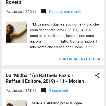
Roveto
Pubblicato il
7.10.25
Posta un commento
“Mi diranno: «Qual è il suo nome?». E io che
cosa risponderò loro?»” (Es 3,13). Io-ci-
sono-io-ci-sarò: non ti lascio e non sono
ancora tutto. Come un nido è il
mio Nome che cresce con l’uomo. In me c’è
spazio per il grido la lode il dubbio.
Torna se vuoi. Se puoi spicca il volo. Se
CONTINUA LA LETTURA
anche mi scordi non sarai mai solo.
Videolettura dell'autrice Nota dell'autrice
Da "Midbar" (di Raffaela Fazio -
Chiamare qualcuno significa creare un
Raffaelli Editore, 2019) - 11 - Moriah
legame. L'uomo, da sempre, tenta di gettare
un ponte verso l'ignoto pronunciandolo,
Pubblicato il
14.8.25
2 commenti
avvicinando alle labbra ciò che sfugge alla
comprensione della mente. Così, vorrebbe
MORIAH “Abramo prese la legna
qualche sillaba per accogliere nel fiato il