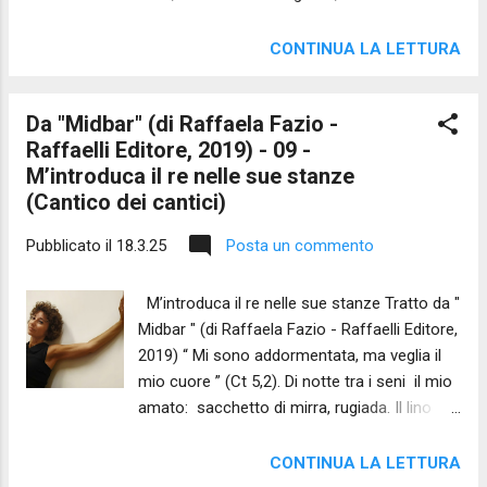
grazia ai tuoi occhi, non passare oltre senza
fermarti dal tuo servo […] Andrò a prendere
CONTINUA LA LETTURA
un boccone di pane; ristoratevi, dopo potrete
proseguire […]». All’armento corse lui stesso,
Da "Midbar" (di Raffaela Fazio -
Abramo; prese un vitello tenero e buono e lo
Raffaelli Editore, 2019) - 09 -
diede al servo, che si affrettò a prepararlo”
M’introduca il re nelle sue stanze
(Gn 18,2 ss.). Vigile quiete la sosta sulla
(Cantico dei cantici)
soglia. Accordi il fiato al ritmo delle ore - le
più calde. Il tuo riposo si concilia al mondo:
Pubblicato il
18.3.25
Posta un commento
pare una vigilia. Ma cosa attendi
vecchio se non pretendi nulla? Perché dal
M’introduca il re nelle sue stanze Tratto da "
fondo dei tuoi anni alzi lo sguardo?
Midbar " (di Raffaela Fazio - Raffaelli Editore,
Hai visto e sei accorso. Non chiedi chi sia lo
2019) “ Mi sono addormentata, ma veglia il
straniero. Non cerchi un segno. Nel suo
mio cuore ” (Ct 5,2). Di notte tra i seni il mio
panim accogli il volt...
amato: sacchetto di mirra, rugiada. Il lino
trasuda copre – come velo nel tempio – il
sacro vuoto fragile potente ineffabile
CONTINUA LA LETTURA
quanto la morte. Non scuotete dal sonno