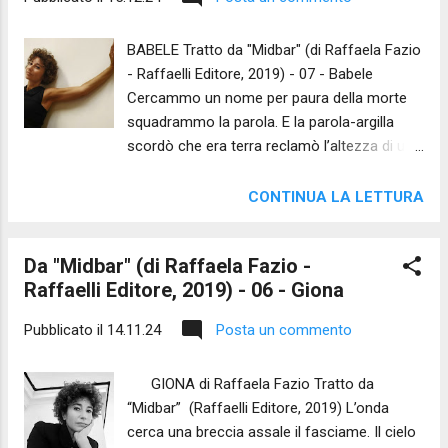
sospeso: è l’eco dell’ultimo siclo che non
tocca terra. Un tranello un cadere infinito. Ma
BABELE Tratto da "Midbar" (di Raffaela Fazio
il vuoto di un tempo esige il suo suono. Il
- Raffaelli Editore, 2019) - 07 - Babele
potente reclama di noi l’innocente, il solo
Cercammo un nome per paura della morte
rimasto. Fratelli, fermate la fame del pozzo!
squadrammo la parola. E la parola-argilla
Ch’io prenda il suo posto e risani lo squarcio.
scordò che era terra reclamò l’altezza di una
È il salto a ritroso, il ritorno in fondo alla
torre divenne più preziosa della vita. Per lei
cisterna il costo per uscire dal passato. Solo
rinunciammo al tempo del riposo alla
allora l’argento sfiora il suolo. Il futuro è
CONTINUA LA LETTURA
carezza, allo spazio che differenzia il senso.
calarsi nel buio una...
Finché fu il mondo un’evidenza senza volto –
Da "Midbar" (di Raffaela Fazio -
rumore di fondo che nessuno ascolta. Ma
Raffaelli Editore, 2019) - 06 - Giona
nella dispersione capimmo che il nome dura
solo se dalla voce affiora l’uomo.
Pubblicato il
14.11.24
Posta un commento
__________________ NOTA
DELL'AUTRICE Nella narrativa archetipica
GIONA di Raffaela Fazio Tratto da
dell'Antico Testamento, quasi sempre quelle
“Midbar” (Raffaelli Editore, 2019) L’onda
che sono considerate "punizioni" divine si
cerca una breccia assale il fasciame. Il cielo
rivelano opportunità. Anche la molteplicità