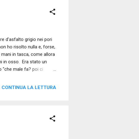
e d'asfalto grigio nei pori
on ho risolto nulla e, forse,
e mani in tasca, come allora
i in osso. Era stato un
o "che male fa? poi ci
 le mie paure e quelle
o sapeva d'umidità e
CONTINUA LA LETTURA
do per le strade e contando
rano delle monetine da
e...