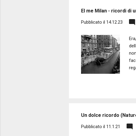
s
El me Milan - ricordi di
t
Pubblicato il
14.12.23
Era
del
non
fac
reg
cre
str
d'e
i t
rec
Un dolce ricordo (Natur
Pubblicato il
11.1.21