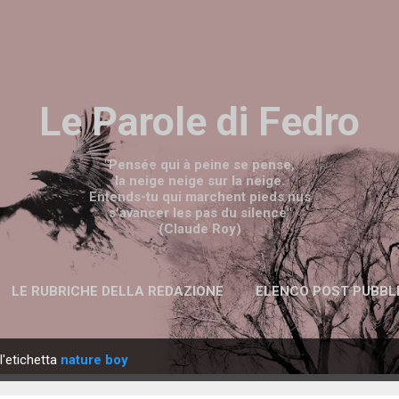
Passa ai contenuti principali
Le Parole di Fedro
"Pensée qui à peine se pense,
la neige neige sur la neige.
Entends-tu qui marchent pieds nus
s'avancer les pas du silence"
(Claude Roy)
LE RUBRICHE DELLA REDAZIONE
ELENCO POST PUBBL
l'etichetta
nature boy