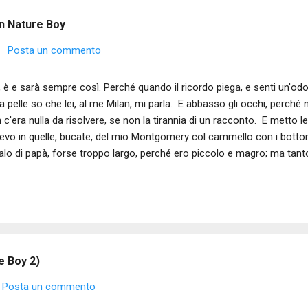
 un Nature Boy
Posta un commento
, è e sarà sempre così. Perché quando il ricordo piega, e senti un'odor
la pelle so che lei, al me Milan, mi parla. E abbasso gli occhi, perché n
 c'era nulla da risolvere, se non la tirannia di un racconto. E metto l
evo in quelle, bucate, del mio Montgomery col cammello con i botton
alo di papà, forse troppo largo, perché ero piccolo e magro; ma tant
sce dentro". E io ci sono cresciuto dentro e dentro ci sono cresciute
ane sensazioni adolescenti tra le costole, in una Milano che d'invern
state, invece...d'umidità ancora. Ci sono cresciuto dentro camminan
ombini del Giambellino, con una calamita in tasca, perché a volte c'e
uperare, per comprarci poi la spuma al bar, un posto dove papà mi dic
e Boy 2)
Posta un commento