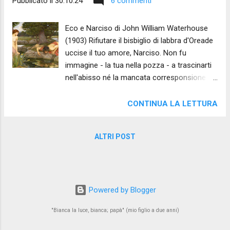
Pubblicato il
30.10.24
6 commenti
Eco e Narciso di John William Waterhouse
(1903) Rifiutare il bisbiglio di labbra d'Oreade
uccise il tuo amore, Narciso. Non fu
immagine - la tua nella pozza - a trascinarti
nell'abisso né la mancata corresponsione
della purezza di un sentimento. Fu mancato
ascolto di parole diafane, pronunciate da
CONTINUA LA LETTURA
bocche di sogno nella balbuzie. Nulla ci
appartiene e ogni dono - un cuore di ninfa -
ALTRI POST
è sacro, anche se rifiutato. Dicono tu sia
morto assorbito dal tuo stesso volto. Io
non lo credo. Ti ha ucciso il suono del tuo
nome ripetuto tre volte, nel vento. Ripetere
tre volte il nome di chi ti rifiuta uccide
Powered by Blogger
l'amore, Eco. La prima è tremula speranza,
"Bianca la luce, bianca; papà" (mio figlio a due anni)
la seconda è rabbia cieca, la terza è
Thanatos nel cuore di entrambi. Non fu la