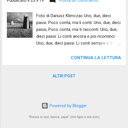
Pubblicato il
23.9.19
Posta un commento
Foto di Dariusz Klimczac Uno, due, dieci
passi. Poco conta, ma li conti. Uno, due, dieci
passi, Poco conta, ma ti racconti. Uno, due,
dieci passi. Li conti ancora e poi ricominci.
Uno, due, dieci passi. Li conti sempre e ti
convinci che uno, due, dieci passi siano tutto
ciò che ti separa dal vuoto, che sia tutto ciò
CONTINUA LA LETTURA
che si para davanti a quel balzo, purtroppo, a
te già noto.
ALTRI POST
Powered by Blogger
"Bianca la luce, bianca; papà" (mio figlio a due anni)