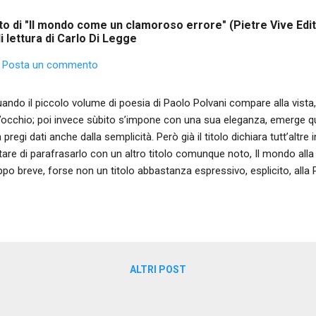
to di "Il mondo come un clamoroso errore" (Pietre Vive Edi
i lettura di Carlo Di Legge
Posta un commento
ndo il piccolo volume di poesia di Paolo Polvani compare alla vista,
l’occhio; poi invece sùbito s’impone con una sua eleganza, emerge 
 pregi dati anche dalla semplicità. Però già il titolo dichiara tutt’altre 
tare di parafrasarlo con un altro titolo comunque noto, Il mondo all
ppo breve, forse non un titolo abbastanza espressivo, esplicito, alla Pol
do è, dev’essere clamoroso . Infatti c lamoroso errore è espress
entuazione più che lieve, che tien fede al linguaggio e al senso che 
te le sue pagine folte, generose di versi (5-40). Egli dichiara quindi, 
enzioni: afferma come valori l’amicizia disinteressata, l’amore, la vita
l’umanità e fa guerra al senso comune, quello cattivo perché la sua 
ALTRI POST
olte su certe par...