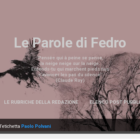
Passa ai contenuti principali
Le Parole di Fedro
"Pensée qui à peine se pense,
la neige neige sur la neige.
Entends-tu qui marchent pieds nus
s'avancer les pas du silence"
(Claude Roy)
LE RUBRICHE DELLA REDAZIONE
ELENCO POST PUBBL
l'etichetta
Paolo Polvani