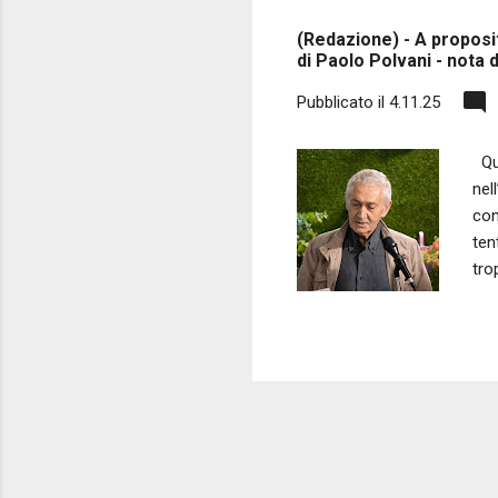
s
(Redazione) - A proposi
t
di Paolo Polvani - nota d
Pubblicato il
4.11.25
Qua
nel
con
ten
tro
mon
acc
tut
int
del
a v