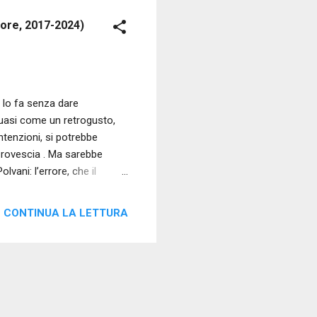
tore, 2017-2024)
 lo fa senza dare
quasi come un retrogusto,
intenzioni, si potrebbe
a rovescia . Ma sarebbe
vani: l’errore, che il
ione d’uso comune, ma con
l’autore ha confermato per
CONTINUA LA LETTURA
immediatamente, le proprie
; compatisce il dolore
azione poetica, pur calcando