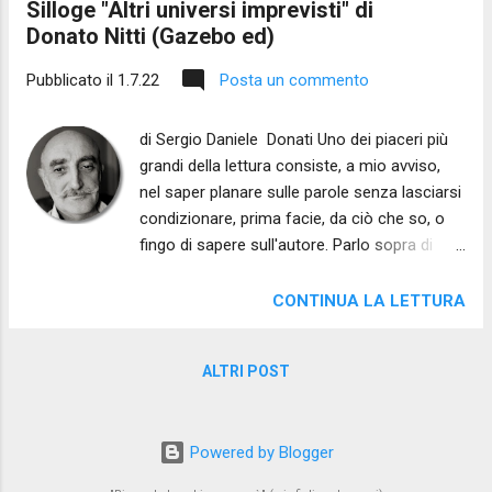
Silloge "Altri universi imprevisti" di
Donato Nitti (Gazebo ed)
Pubblicato il
1.7.22
Posta un commento
di Sergio Daniele Donati Uno dei piaceri più
grandi della lettura consiste, a mio avviso,
nel saper planare sulle parole senza lasciarsi
condizionare, prima facie, da ciò che so, o
fingo di sapere sull'autore. Parlo sopra di
finzione perché la pseudo-conoscenza dell'
altro da noi è un materiale strano, poco
CONTINUA LA LETTURA
plasmabile ed a volte può divenire un
impedimento alla reale comprensione delle
ALTRI POST
cose. D'altronde il riferimento anche biblico è
chiaro. Prima del primo atto creativo, si legge
in Genesi, un vento divino planava sulla
Powered by Blogger
faccia delle acque. Sono molteplici le
interpretazioni, anche mistiche, di questo